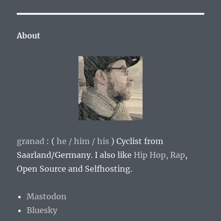
About
granad
: (
he / him / his
)
Cyclist from
Saarland/Germany
. I also like
Hip Hop,
Rap
,
Open Source and Selfhosting.
Mastodon
Bluesky