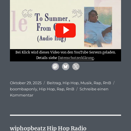
Bei Klick wird dieses Video von den YouTube Servern geladen.
Details siehe
Datenschutzerklärung
.
Veröffentlicht
Kategorien
Schlag
Oktober 29, 2025
Beitrag
,
Hip Hop
,
Musik
,
Rap
,
RnB
am
boombaponly
,
Hip Hop
,
Rap
,
RnB
Schreibe einen
zu
Kommentar
Summer
Walker,
J.
Cole
–
wiphopbeatz Hip Hop Radio