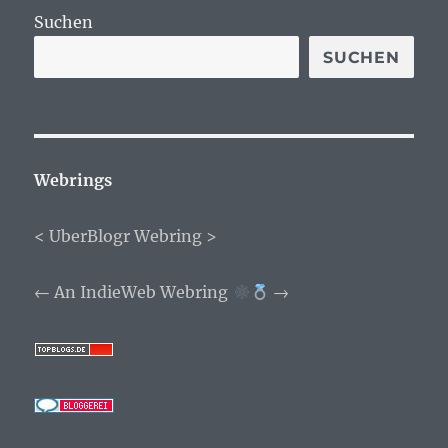
Suchen
SUCHEN
Webrings
<
UberBlogr Webring
>
←
An IndieWeb Webring
→