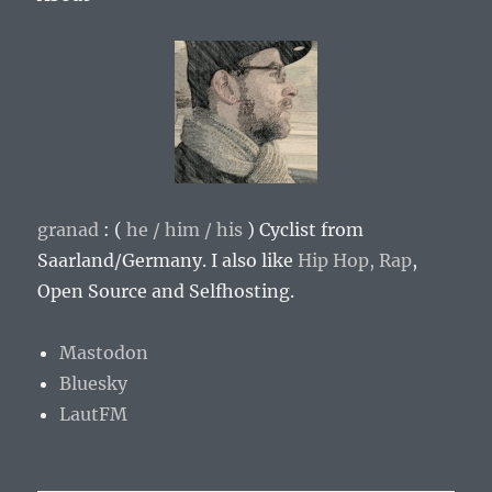
granad
: (
he / him / his
)
Cyclist from
Saarland/Germany
. I also like
Hip Hop,
Rap
,
Open Source and Selfhosting.
Mastodon
Bluesky
LautFM