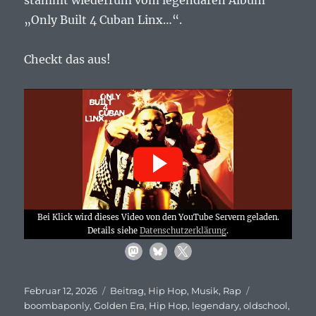
stammt wiederrum vom legendären Album
„Only Built 4 Cuban Linx…“.
Checkt das aus!
Bei Klick wird dieses Video von den YouTube Servern geladen.
Details siehe
Datenschutzerklärung
.
Veröffentlicht
Kategorien
Schlagwörter
Februar 12, 2026
Beitrag
,
Hip Hop
,
Musik
,
Rap
am
boombaponly
,
Golden Era
,
Hip Hop
,
legendary
,
oldschool
,