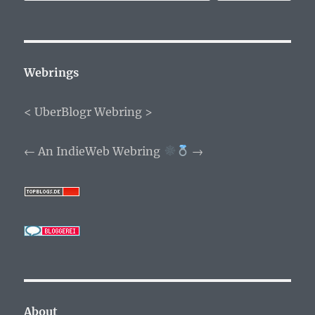
Webrings
<
UberBlogr Webring
>
←
An IndieWeb Webring
→
About