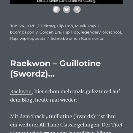
Details siehe
Datenschutzerklärung
.
Veröffentlicht
Kategorien
Schlagwörter
Juni 24, 2026
Beitrag
,
Hip Hop
,
Musik
,
Rap
am
boombaponly
,
Golden Era
,
Hip Hop
,
legendary
,
oldschool
,
zu
Rap
,
wiphopbeatz
Schreibe einen Kommentar
The
Roots
–
Raekwon – Guillotine
Respond/
React…
(Swordz)…
Raekwon
, hier schon mehrmals gefeatured auf
dem Blog, heute mal wieder:
Mit dem Track „Guillotine (Swordz)“ ist ihm
ein weiterer All Time Classic gelungen. Der Titel