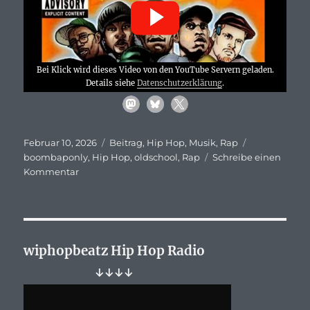
Bei Klick wird dieses Video von den YouTube Servern geladen.
Details siehe
Datenschutzerklärung
.
Veröffentlicht
Kategorien
Schlagwörte
Februar 10, 2026
Beitrag
,
Hip Hop
,
Musik
,
Rap
am
boombaponly
,
Hip Hop
,
oldschool
,
Rap
Schreibe einen
zu
Kommentar
Sir
Menelik,
Grand
Puba,
Sadat
wiphopbeatz Hip Hop Radio
X
↓↓↓↓
–
7XL…