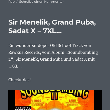
zu
Rap
Schreibe einen Kommentar
Raekwon
–
Guillotine
Sir Menelik, Grand Puba,
(Swordz)
…
Sadat X – 7XL…
Ein wunderbar doper Old School Track von
Rawkus Records, vom Album „Soundbombing
2“, Sir Menelik, Grand Puba und Sadat X mit
„7XL“.
Checkt das!