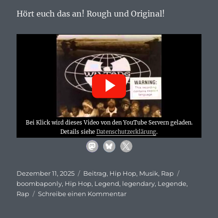
Hört euch das an! Rough und Original!
Bei Klick wird dieses Video von den YouTube Servern geladen.
Details siehe
Datenschutzerklärung
.
Veröffentlicht
Kategorien
Schlagwört
Dezember 11, 2025
Beitrag
,
Hip Hop
,
Musik
,
Rap
am
boombaponly
,
Hip Hop
,
Legend
,
legendary
,
Legende
,
zu
Rap
Schreibe einen Kommentar
Wu-
Tang