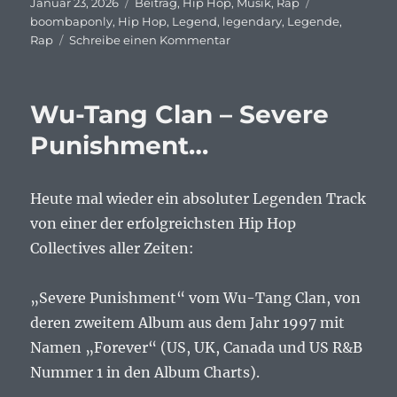
Veröffentlicht
Kategorien
Schlagwörter
Januar 23, 2026
Beitrag
,
Hip Hop
,
Musik
,
Rap
am
boombaponly
,
Hip Hop
,
Legend
,
legendary
,
Legende
,
zu
Rap
Schreibe einen Kommentar
Mos
Def,
Nate
Wu-Tang Clan – Severe
Dogg
&
Punishment…
Pharoah
Monch
–
Heute mal wieder ein absoluter Legenden Track
Oh
von einer der erfolgreichsten Hip Hop
No…
Collectives aller Zeiten:
„Severe Punishment“ vom Wu-Tang Clan, von
deren zweitem Album aus dem Jahr 1997 mit
Namen „Forever“ (US, UK, Canada und US R&B
Nummer 1 in den Album Charts).