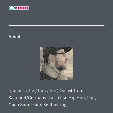
About
granad
: (
he / him / his
)
Cyclist from
Saarland/Germany
. I also like
Hip Hop,
Rap
,
Open Source and Selfhosting.