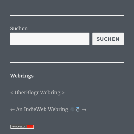
Suchen
SUCHEN
Webrings
<
UberBlogr Webring
>
←
An IndieWeb Webring
→