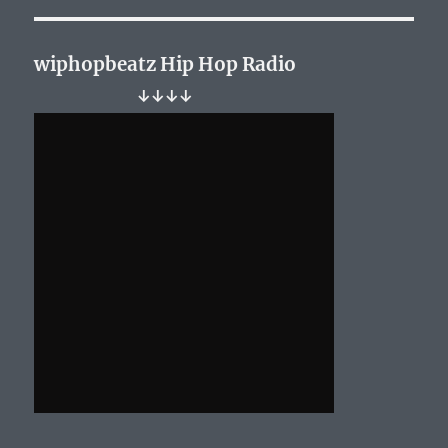
Clan
–
Severe
wiphopbeatz Hip Hop Radio
Punishment…
↓↓↓↓