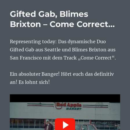
Brat
–
Gifted Gab, Blimes
Give
It
Brixton – Come Correct…
2
You…
Representing today: Das dynamische Duo
Gifted Gab aus Seattle und Blimes Brixton aus
San Francisco mit dem Track „Come Correct“.
Ein absoluter Banger! Hört euch das definitiv
an! Es lohnt sich!