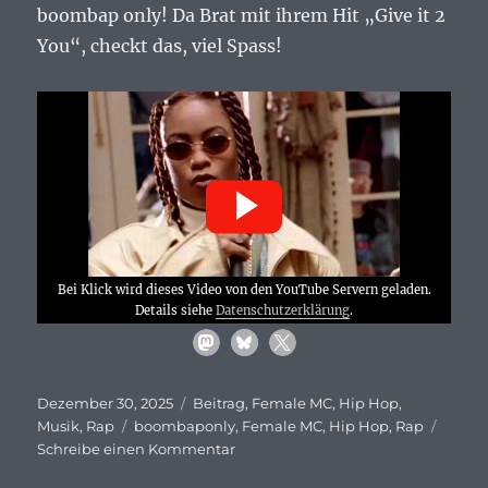
Hermana
boombap only! Da Brat mit ihrem Hit „Give it 2
(prod.
You“, checkt das, viel Spass!
Figub
Brazlevic)
Bei Klick wird dieses Video von den YouTube Servern geladen.
Details siehe
Datenschutzerklärung
.
Veröffentlicht
Kategorien
Dezember 30, 2025
Beitrag
,
Female MC
,
Hip Hop
,
am
Schlagwörter
Musik
,
Rap
boombaponly
,
Female MC
,
Hip Hop
,
Rap
zu
Schreibe einen Kommentar
Da