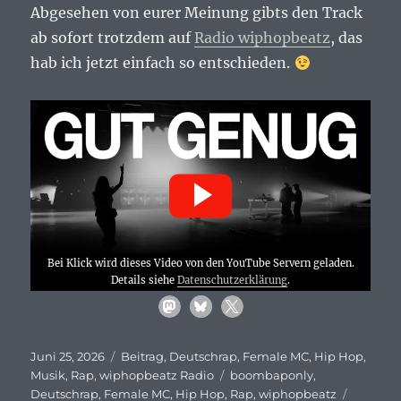
Abgesehen von eurer Meinung gibts den Track
ab sofort trotzdem auf
Radio wiphopbeatz
, das
hab ich jetzt einfach so entschieden.
Bei Klick wird dieses Video von den YouTube Servern geladen.
Details siehe
Datenschutzerklärung
.
Veröffentlicht
Kategorien
Juni 25, 2026
Beitrag
,
Deutschrap
,
Female MC
,
Hip Hop
,
am
Schlagwörter
Musik
,
Rap
,
wiphopbeatz Radio
boombaponly
,
Deutschrap
,
Female MC
,
Hip Hop
,
Rap
,
wiphopbeatz