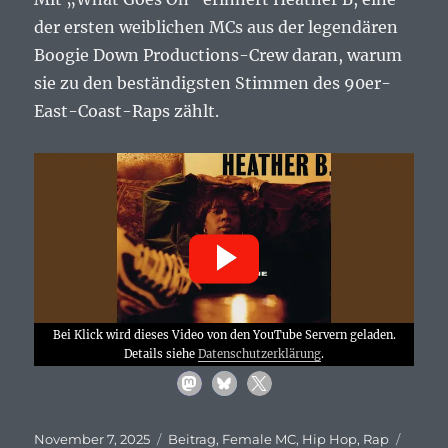
On…
der ersten weiblichen MCs aus der legendären
Boogie Down Productions-Crew daran, warum
sie zu den beständigsten Stimmen des 90er-
East-Coast-Raps zählt.
Bei Klick wird dieses Video von den YouTube Servern geladen.
Details siehe
Datenschutzerklärung
.
Veröffentlicht
Kategorien
Schla
November 7, 2025
Beitrag
,
Female MC
,
Hip Hop
,
Rap