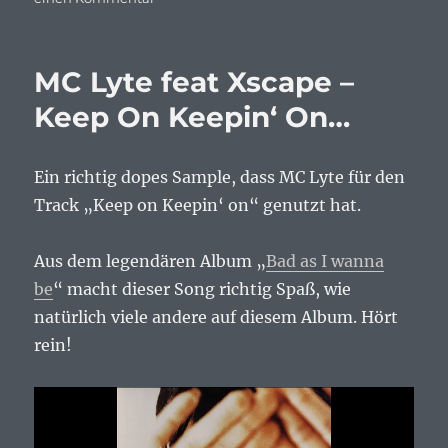
Queen
Latifah
–
MC Lyte feat Xscape –
Just
Another
Keep On Keepin‘ On…
Day…
Ein richtig dopes Sample, dass MC Lyte für den
Track „Keep on Keepin‘ on“ genutzt hat.
Aus dem legendären Album „
Bad as I wanna
be
“ macht dieser Song richtig Spaß, wie
natürlich viele andere auf diesem Album. Hört
rein!