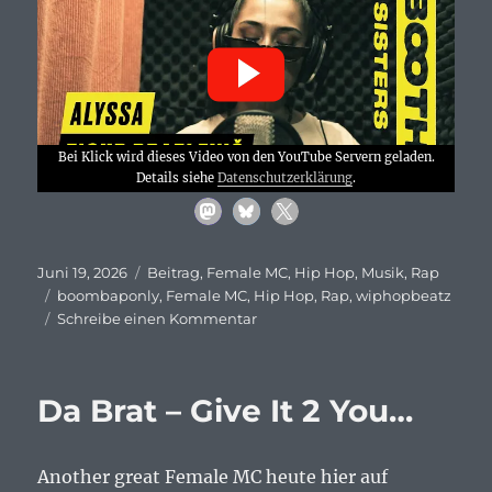
Bei Klick wird dieses Video von den YouTube Servern geladen.
Details siehe
Datenschutzerklärung
.
Veröffentlicht
Kategorien
Juni 19, 2026
Beitrag
,
Female MC
,
Hip Hop
,
Musik
,
Rap
am
Schlagwörter
boombaponly
,
Female MC
,
Hip Hop
,
Rap
,
wiphopbeatz
zu
Schreibe einen Kommentar
Booth
Sisters
#
Da Brat – Give It 2 You…
027
–
Alyzah
Another great Female MC heute hier auf
–