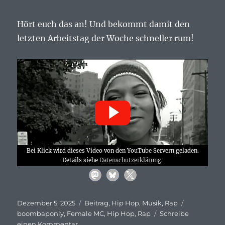
Hört euch das an! Und bekommt damit den
letzten Arbeitstag der Woche schneller rum!
Bei Klick wird dieses Video von den YouTube Servern geladen.
Details siehe
Datenschutzerklärung
.
Veröffentlicht
Kategorien
Schlagwört
Dezember 5, 2025
Beitrag
,
Hip Hop
,
Musik
,
Rap
am
boombaponly
,
Female MC
,
Hip Hop
,
Rap
Schreibe
zu
einen Kommentar