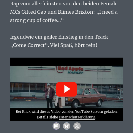
Guys
Rap vom allerfeinsten von den beiden Female
–
MCs Gifted Gab und Blimes Brixton: „I need a
Smooth
Jazz…
strong cup of coffee…“
Irgendwie ein geiler Einstieg in den Track
„Come Correct“. Viel Spaß, hört rein!
Bei Klick wird dieses Video von den YouTube Servern geladen.
Details siehe
Datenschutzerklärung
.