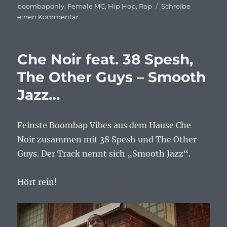
am
boombaponly
,
Female MC
,
Hip Hop
,
Rap
Schreibe
zu
einen Kommentar
Heather
B
–
Che Noir feat. 38 Spesh,
What
goes
The Other Guys – Smooth
on…
Jazz…
Feinste Boombap Vibes aus dem Hause Che
Noir zusammen mit 38 Spesh und The Other
Guys. Der Track nennt sich „Smooth Jazz“.
Hört rein!