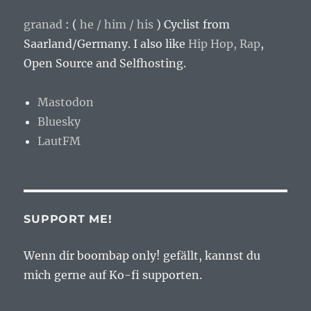
granad
: (
he / him / his
)
Cyclist from
Saarland/Germany
. I also like
Hip Hop,
Rap
,
Open Source and Selfhosting.
Mastodon
Bluesky
LautFM
SUPPORT ME!
Wenn dir boombap only! gefällt, kannst du
mich gerne auf Ko-fi supporten.