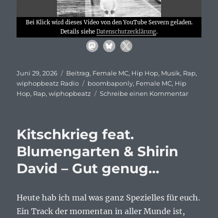
Bei Klick wird dieses Video von den YouTube Servern geladen.
Details siehe
Datenschutzerklärung
.
Veröffentlicht
Kategorien
Juni 29, 2026
Beitrag
,
Female MC
,
Hip Hop
,
Musik
,
Rap
,
am
Schlagwörter
wiphopbeatz Radio
boombaponly
,
Female MC
,
Hip
zu
Hop
,
Rap
,
wiphopbeatz
Schreibe einen Kommentar
Physical
Graffiti,
Wilczyns
Kitschkrieg feat.
und
damaa.b
Blumengarten & Shirin
–
David – Gut genug…
Ava…
Heute hab ich mal was ganz Spezielles für euch.
Ein Track der momentan in aller Munde ist,