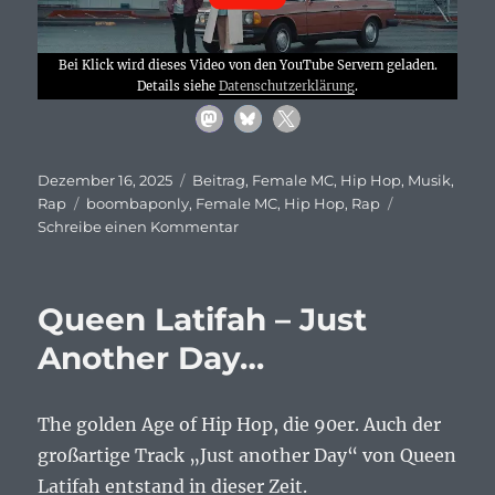
Bei Klick wird dieses Video von den YouTube Servern geladen.
Details siehe
Datenschutzerklärung
.
Veröffentlicht
Kategorien
Dezember 16, 2025
Beitrag
,
Female MC
,
Hip Hop
,
Musik
,
am
Schlagwörter
Rap
boombaponly
,
Female MC
,
Hip Hop
,
Rap
zu
Schreibe einen Kommentar
Gifted
Gab,
Blimes
Queen Latifah – Just
Brixton
–
Another Day…
Come
Correct…
The golden Age of Hip Hop, die 90er. Auch der
großartige Track „Just another Day“ von Queen
Latifah entstand in dieser Zeit.