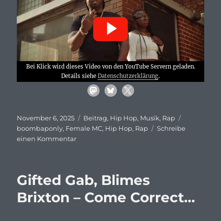
Bei Klick wird dieses Video von den YouTube Servern geladen.
Details siehe
Datenschutzerklärung
.
Veröffentlicht
Kategorien
Schlagwört
November 6, 2025
Beitrag
,
Hip Hop
,
Musik
,
Rap
am
boombaponly
,
Female MC
,
Hip Hop
,
Rap
Schreibe
zu
einen Kommentar
Che
Noir
feat.
Gifted Gab, Blimes
38
Spesh,
Brixton – Come Correct…
The
Other