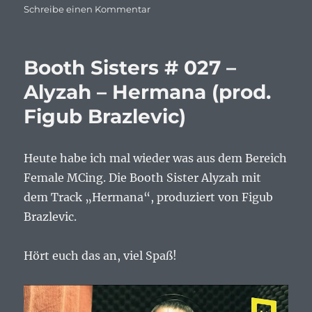
zu
Schreibe einen Kommentar
Kitschkrieg
feat.
Blumengarten
Booth Sisters # 027 –
&
Shirin
Alyzah – Hermana (prod.
David
Figub Brazlevic)
–
Gut
genug…
Heute habe ich mal wieder was aus dem Bereich
Female MCing. Die Booth Sister Alyzah mit
dem Track „Hermana“, produziert von Figub
Brazlevic.
Hört euch das an, viel Spaß!