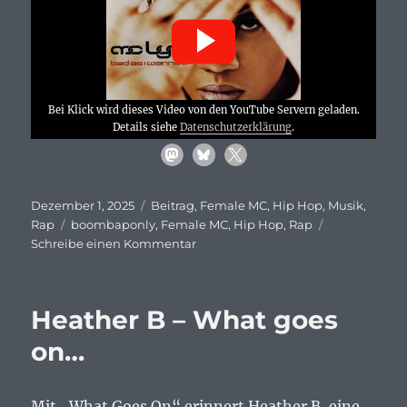
Bei Klick wird dieses Video von den YouTube Servern geladen.
Details siehe
Datenschutzerklärung
.
Veröffentlicht
Kategorien
Dezember 1, 2025
Beitrag
,
Female MC
,
Hip Hop
,
Musik
,
am
Schlagwörter
Rap
boombaponly
,
Female MC
,
Hip Hop
,
Rap
zu
Schreibe einen Kommentar
MC
Lyte
feat
Heather B – What goes
Xscape
–
on…
Keep
On
Keepin‘
Mit „What Goes On“ erinnert Heather B, eine