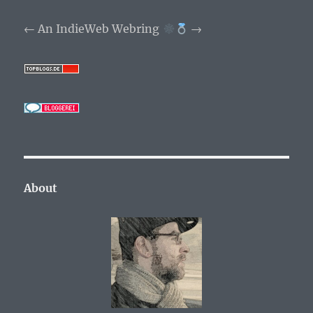
←
An IndieWeb Webring
→
About