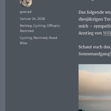
Autor
granad
Das folgende w
Veröffentlicht
Januar 24, 2026
diesjährigen Tou
am
Kategorien
Beitrag
,
Cycling
,
Offtopic
,
mich – sympath
Rennrad
Anstieg von
Will
Schlagwörter
Cycling
,
Rennrad
,
Road
Bike
Schaut euch das,
Sonnenaufgang