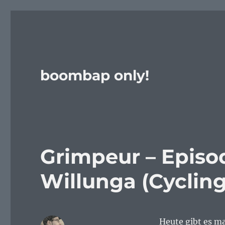
boombap only!
Grimpeur – Episod
Willunga (Cyclin
Heute gibt es ma